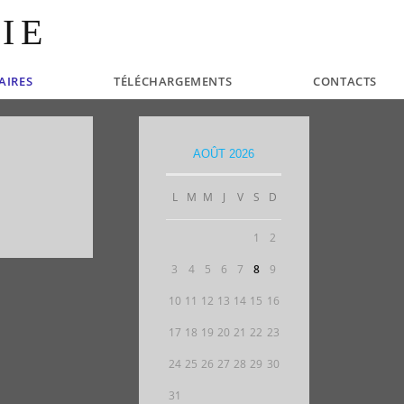
IE
AIRES
TÉLÉCHARGEMENTS
CONTACTS
AOÛT 2026
L
M
M
J
V
S
D
1
2
3
4
5
6
7
8
9
10
11
12
13
14
15
16
17
18
19
20
21
22
23
24
25
26
27
28
29
30
31