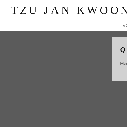
TZU JAN KWOO
A
Skip
to
Q
content
Mer